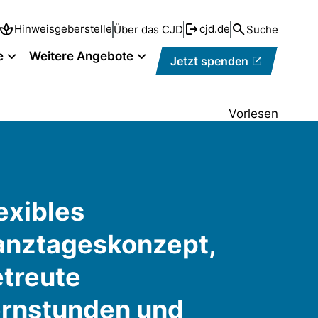
Hinweisgeberstelle
cjd.de
Über das CJD
Suche
e
Weitere Angebote
Jetzt spenden
Vorlesen
exibles
anztageskonzept,
treute
rnstunden und